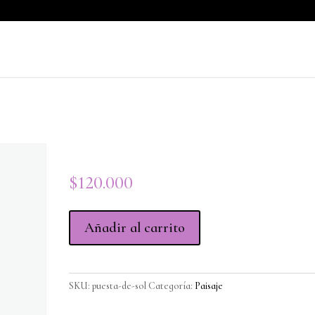
Puesta De Sol
$
120.000
Puesta
Añadir al carrito
De
Sol
cantidad
SKU:
puesta-de-sol
Categoría:
Paisaje