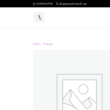
+56949611798
alexjamett@icloud.com
Inicio
/
Paisaje
/ Puesta De Sol