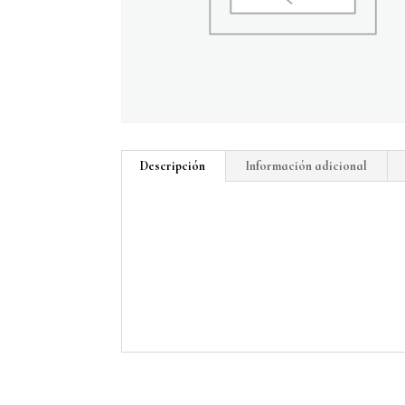
Descripción
Información adicional
Descripción
Técnica: óleo sobre lienzo.
Dimensiones: 20 x 20cm.
Año: 2023
Autor: Diego Renom.
Productos relacionados