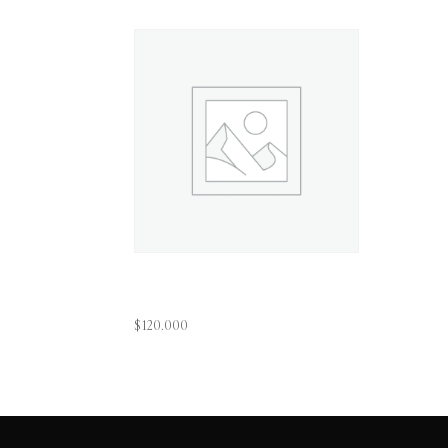
Paisaje
$
120.000