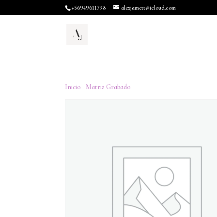
+56949611798
alexjamett@icloud.com
Inicio
/
Matriz Grabado
/ Only Fans + Eden