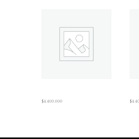
Productos relacionados
Deaht Of A Meme
De
$
4.400.000
$
4.4