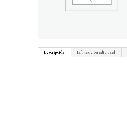
Descripción
Información adicional
Descripción
Técnica: madera terciada tallada y pintada.
Dimensiones 2.44 x 2.44 metros.
Realizada en Valparaíso, Chile. 2022.
Autor: Sebastián Echevarria.