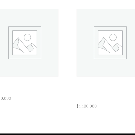
aht Selfie
Internet For Kids
Subscribe
00.000
$
4.400.000