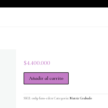
Only Fans + Eden
$
4.400.000
Only
Añadir al carrito
Fans
+
Eden
cantidad
SKU:
only-fans-eden
Categoría:
Matriz Grabado